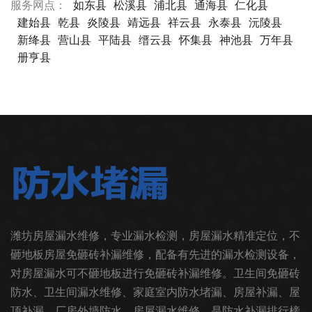
服务网点：
如东县
松溪县
浦北县
通海县
仁化县
建始县
乾县
炎陵县
靖远县
祥云县
永泰县
沅陵县
新绛县
营山县
平陆县
缙云县
怀集县
神池县
万年县
册亨县
潍坊房屋漏水维修，专业漏水检测，房屋漏水精准定位，不
砸地板房屋免砸砖补漏维修，配备有先进的漏水检测设备，
对房屋漏水可不砸地板进行免砸砖补漏维修。卫生间免砸砖
防水、卫生间漏水维修、家庭室内防水堵漏、房屋补漏、屋
顶补漏、厂房外墙防水、房屋漏水维修。是防水补漏排行榜